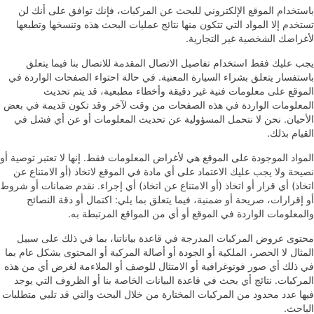
باستخدام الموقع الإلكتروني للبحث عن المركبات، فإنك توافق على أنك لن
تستخدم إلا المواد التي تتكون منها نتائج عمليات البحث هذه وتنسخها وتطبعها
لأغراضك الشخصية غير التجارية.
يجب عليك فقط استخدام تفاصيل الاتصال المقدمة للاتصال بنا فيما يتعلق
باستفسار يتعلق بشراء السيارة المعنية. في حالة احتواء الصفحات الواردة في
الموقع على معلومات فنية غير دقيقة وأخطاء مطبعية، قد يتم تحديث
المعلومات الواردة في هذه الصفحات من وقت لآخر وقد تكون قديمة في بعض
الأحيان. نحن لا نتحمل المسؤولية عن تحديث المعلومات أو عن أي فشل في
القيام بذلك.
المواد الموجودة على الموقع هي لأغراض المعلومات فقط. إنها لا تعتبر توصية أو
نصيحة ولا يجب عليك الاعتماد على أي مادة في الموقع لاتخاذ (أو الامتناع عن
اتخاذ) أي قرار أو اتخاذ (أو الامتناع عن اتخاذ) أي إجراء. نقدم ضمانات أو شروط
أو إقرارات، صريحة أو ضمنية، فيما يتعلق بما يلي: اكتمال أو دقة النصائح
والمعلومات الواردة في الموقع أو أي من المواقع المرتبطة به.
محتوى عروض المركبات المدرجة في قاعدة بياناتنا، بما في ذلك على سبيل
المثال لا الحصر، الملكية أو الجودة أو أصالة المركبة أو المحتوى بشكل عام بما
في ذلك أي صور فوتوغرافية أو الامتثال للوصف أو الملاءمة لغرض أي من هذه
المركبات. نتائج أي بحث في قاعدة البيانات الخاصة بنا أو الظروف التي يوجد
فيها عدد محدود من المركبات المختارة من خلال البحث والتي قد تلبي متطلبات
الباحث.