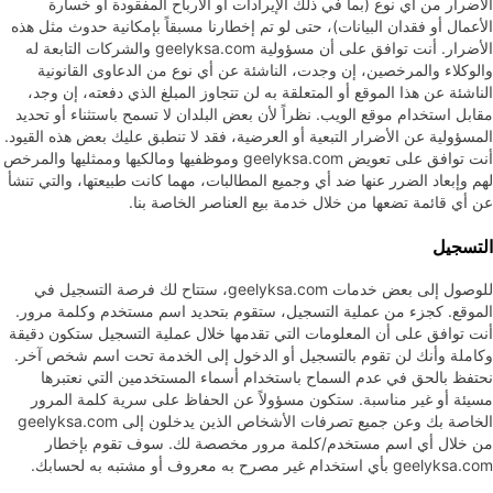
الأضرار من أي نوع (بما في ذلك الإيرادات أو الأرباح المفقودة أو خسارة
الأعمال أو فقدان البيانات)، حتى لو تم إخطارنا مسبقاً بإمكانية حدوث مثل هذه
الأضرار. أنت توافق على أن مسؤولية geelyksa.com والشركات التابعة له
والوكلاء والمرخصين، إن وجدت، الناشئة عن أي نوع من الدعاوى القانونية
الناشئة عن هذا الموقع أو المتعلقة به لن تتجاوز المبلغ الذي دفعته، إن وجد،
مقابل استخدام موقع الويب. نظراً لأن بعض البلدان لا تسمح باستثناء أو تحديد
المسؤولية عن الأضرار التبعية أو العرضية، فقد لا تنطبق عليك بعض هذه القيود.
أنت توافق على تعويض geelyksa.com وموظفيها ومالكيها وممثليها والمرخص
لهم وإبعاد الضرر عنها ضد أي وجميع المطالبات، مهما كانت طبيعتها، والتي تنشأ
عن أي قائمة تضعها من خلال خدمة بيع العناصر الخاصة بنا.
التسجيل
للوصول إلى بعض خدمات geelyksa.com، ستتاح لك فرصة التسجيل في
الموقع. كجزء من عملية التسجيل، ستقوم بتحديد اسم مستخدم وكلمة مرور.
أنت توافق على أن المعلومات التي تقدمها خلال عملية التسجيل ستكون دقيقة
وكاملة وأنك لن تقوم بالتسجيل أو الدخول إلى الخدمة تحت اسم شخص آخر.
نحتفظ بالحق في عدم السماح باستخدام أسماء المستخدمين التي نعتبرها
مسيئة أو غير مناسبة. ستكون مسؤولاً عن الحفاظ على سرية كلمة المرور
الخاصة بك وعن جميع تصرفات الأشخاص الذين يدخلون إلى geelyksa.com
من خلال أي اسم مستخدم/كلمة مرور مخصصة لك. سوف تقوم بإخطار
geelyksa.com بأي استخدام غير مصرح به معروف أو مشتبه به لحسابك.