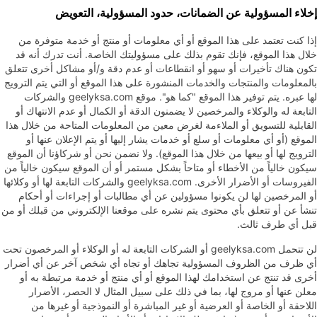
إخلاء المسؤولية عن الضمانات، حدود المسؤولية، التعويض
إذا كنت تعتمد على هذا الموقع أو أي معلومات أو منتج أو خدمة متوفرة من
خلال هذا الموقع، فإنك تقوم بذلك على مسؤوليتك الخاصة. أنت تدرك أنه قد
تكون هناك تأخيرات أو سهو أو انقطاعات أو عدم دقة و/أو مشاكل أخرى تتعلق
بالمعلومات والمنتجات والخدمات المنشورة على هذا الموقع أو التي يتم الترويج
لها عبره. يتم توفير هذا الموقع "كما هو". موقع geelyksa.com والشركات
التابعة له والوكلاء والمرخصين لا يضمنون الدقة أو الكمال أو عدم الانتهاك أو
القابلية للتسويق أو الملاءمة لغرض معين من المعلومات المتاحة من خلال هذا
الموقع (أو أي معلومات أو سلع أو خدمات يشار إليها أو يتم الإعلان عنها أو
الترويج لها أو بيعها من خلال هذا الموقع). ولا نضمن نحن أو شركاؤنا أن الموقع
سيكون خالياً من الأخطاء أو متاحاً بشكل مستمر أو أن الموقع سيكون خالياً من
الفيروسات أو الأضرار الأخرى. geelyksa.com والشركات التابعة لها أو وكلائها
أو المرخصين لها لن يكونوا مسؤولين عن أي مطالبات أو إجراءات أو أحكام
تنشأ عن أو تتعلق بأي محتوى يتم نشره على موقعنا الإلكتروني من قبلك أو من
قبل أي طرف ثالث.
لن تتحمل geelyksa.com أو الشركات التابعة له أو الوكلاء أو المرخصون تحت
أي ظرف من الظروف المسؤولية تجاهك أو تجاه أي شخص آخر عن أي أضرار
أخرى قد تنتج عن استخدامك لهذا الموقع أو أي منتج أو خدمة مرتبطة به أو
معلن عنها أو مروج لها، بما في ذلك على سبيل المثال لا الحصر، الأضرار
اللاحقة أو الخاصة أو العرضية أو غير المباشرة أو النموذجية أو غيرها من