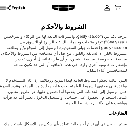
English
الشروط والأحكام
مرحبا بكم في geelyksa.com. والشركات التابعة لها من الوكلاء والمرخصين
("Geelyksa") توفر منتجات وخدمات لك عند الزيارة او التسوق في
geelyksa.com (خدمات جيلي السعودية). الوصول إلى الموقع و/أو وظائفه
مشروط بالقراءة السابقة والقبول من قبل أي مستخدم من الشروط والأحكام،
سياسة الخصوصية، سياسة الشحن، أو أي طريقة اتصال أخرى، تحذير
وإشعارات قانونية أخرى واردة في هذه الاتفاقية أو التي قد تكون متاحة
للمستخدمين أثناء التنقل.
البنود التالية تحكم الشروط العامة لهذا الموقع ووظائفه. إذا كان المستخدم لا
يوافق على محتوى الشروط العامة، يجب عليه مغادرة هذا الموقع، وعدم القدرة
على الوصول إلى الخدمات التي يقدمها أو الحصول عليها. عن طريق تحميل،
تثبيت، استخدام، الحصول على حساب، أو تسجيل الدخول، تعتبر أنك قد قرأت
ووافقت على الالتزام بالشروط العامة.
المنازعات
سيتم الفصل في أي نزاع أو مطالبة تتعلق بأي شكل من الأشكال باستخدامك